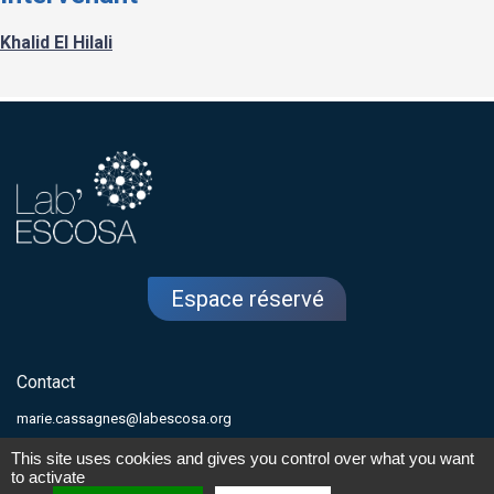
Khalid El Hilali
Espace réservé
Contact
marie.cassagnes@labescosa.org
This site uses cookies and gives you control over what you want
to activate
2026 - Tous droits réservés -
Mentions légales
-
Gestion des cookies
- Siren : 982 395 246 «
Enregistré sous le n°76460074746 cet enregistrement ne vaut pas agrément de l’Etat »